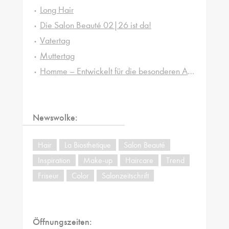
Long Hair
Die Salon Beauté 02|26 ist da!
Vatertag
Muttertag
Homme – Entwickelt für die besonderen Ansprüche von Männerhaut und -haar
Newswolke:
Hair
La Biosthetique
Salon Beauté
Inspiration
Make-up
Haircare
Trend
Friseur
Color
Salonzeitschrift
Öffnungszeiten: