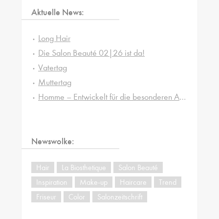
Aktuelle News:
Long Hair
Die Salon Beauté 02|26 ist da!
Vatertag
Muttertag
Homme – Entwickelt für die besonderen Ansprüche von Männerhaut und -haar
Newswolke:
Hair
La Biosthetique
Salon Beauté
Inspiration
Make-up
Haircare
Trend
Friseur
Color
Salonzeitschrift