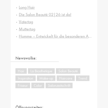
Long Hair
Die Salon Beauté 02|26 ist da!
Vatertag
Muttertag
Homme – Entwickelt für die besonderen Ansprüche von Männerhaut und -haar
Newswolke:
Hair
La Biosthetique
Salon Beauté
Inspiration
Make-up
Haircare
Trend
Friseur
Color
Salonzeitschrift
Öffnungszeiten: