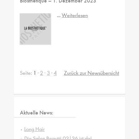
Biosthétique
– 1. Dezember 2023
...
Weiterlesen
Seite:
1
·
2
·
3
·
4
Zurück zur Newsübersicht
Aktuelle News:
Long Hair
Die Salon Beauté 02|26 ist da!