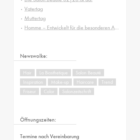
Vatertag
Muttertag
Homme – Entwickelt für die besonderen Ansprüche von Männerhaut und -haar
Newswolke:
Hair
La Biosthetique
Salon Beauté
Inspiration
Make-up
Haircare
Trend
Friseur
Color
Salonzeitschrift
Öffnungszeiten:
Termine nach Vereinbarung