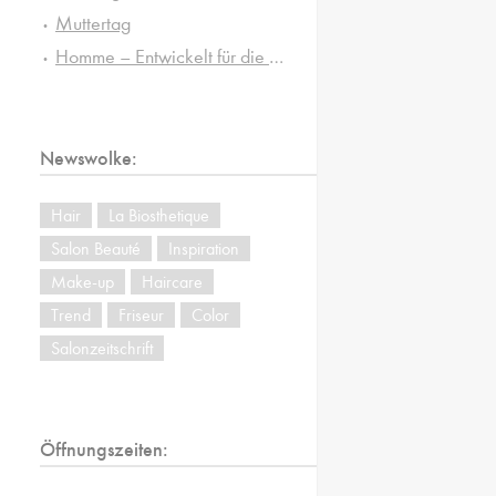
Muttertag
Homme – Entwickelt für die besonderen Ansprüche von Männerhaut und -haar
Newswolke:
Hair
La Biosthetique
Salon Beauté
Inspiration
Make-up
Haircare
Trend
Friseur
Color
Salonzeitschrift
Öffnungszeiten: