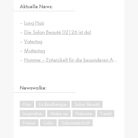
Aktuelle News:
Long Hair
Die Salon Beauté 02|26 ist da!
Vatertag
Muttertag
Homme – Entwickelt für die besonderen Ansprüche von Männerhaut und -haar
Newswolke:
Hair
La Biosthetique
Salon Beauté
Inspiration
Make-up
Haircare
Trend
Friseur
Color
Salonzeitschrift