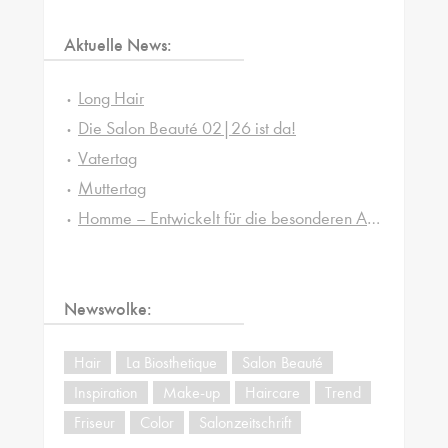
Aktuelle News:
Long Hair
Die Salon Beauté 02|26 ist da!
Vatertag
Muttertag
Homme – Entwickelt für die besonderen Ansprüche von Männerhaut und -haar
Newswolke:
Hair
La Biosthetique
Salon Beauté
Inspiration
Make-up
Haircare
Trend
Friseur
Color
Salonzeitschrift