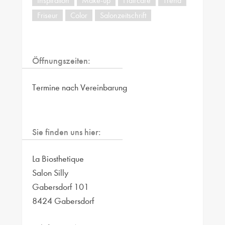
Inspiration
Make-up
Haircare
Trend
Friseur
Color
Salonzeitschrift
Öffnungszeiten:
Termine nach Vereinbarung
Sie finden uns hier:
La Biosthetique
Salon Silly
Gabersdorf 101
8424 Gabersdorf