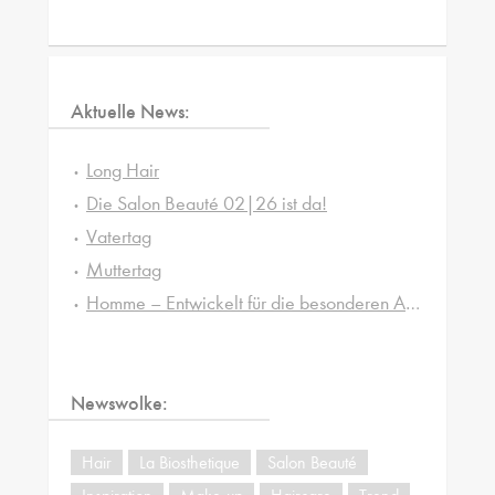
Aktuelle News:
Long Hair
Die Salon Beauté 02|26 ist da!
Vatertag
Muttertag
Homme – Entwickelt für die besonderen Ansprüche von Männerhaut und -haar
Newswolke:
Hair
La Biosthetique
Salon Beauté