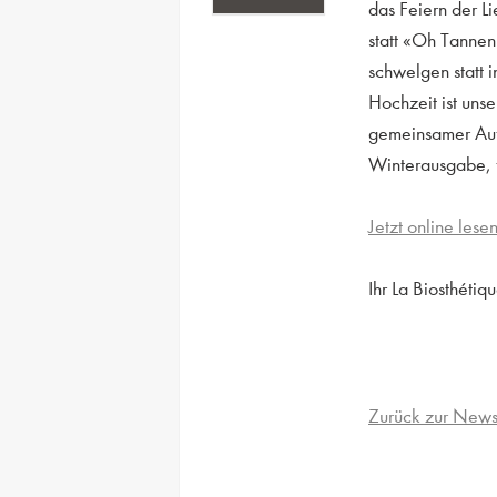
das Feiern der L
statt «Oh Tannen
schwelgen statt 
Hochzeit ist uns
gemeinsamer Auf
Winterausgabe, f
Jetzt online lese
Ihr La Biosthétiq
Zurück zur News