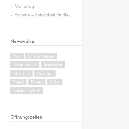
Muttertag
Homme – Entwickelt für die besonderen Ansprüche von Männerhaut und -haar
Newswolke:
Hair
La Biosthetique
Salon Beauté
Inspiration
Make-up
Haircare
Trend
Friseur
Color
Salonzeitschrift
Öffnungszeiten: