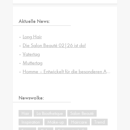
Aktuelle News:
Long Hair
Die Salon Beauté 02|26 ist da!
Vatertag
Muttertag
Homme – Entwickelt für die besonderen Ansprüche von Männerhaut und -haar
Newswolke:
Hair
La Biosthetique
Salon Beauté
Inspiration
Make-up
Haircare
Trend