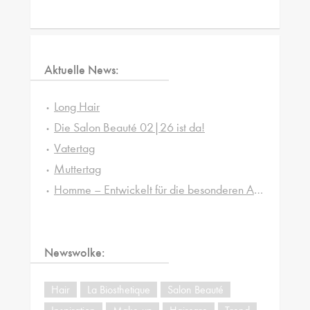
Aktuelle News:
Long Hair
Die Salon Beauté 02|26 ist da!
Vatertag
Muttertag
Homme – Entwickelt für die besonderen Ansprüche von Männerhaut und -haar
Newswolke:
Hair
La Biosthetique
Salon Beauté