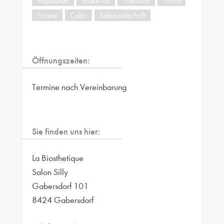
Inspiration
Make-up
Haircare
Trend
Friseur
Color
Salonzeitschrift
Öffnungszeiten:
Termine nach Vereinbarung
Sie finden uns hier:
La Biosthetique
Salon Silly
Gabersdorf 101
8424 Gabersdorf