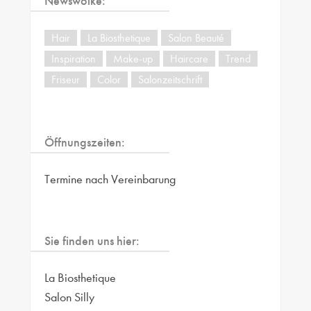
Newswolke:
Hair
La Biosthetique
Salon Beauté
Inspiration
Make-up
Haircare
Trend
Friseur
Color
Salonzeitschrift
Öffnungszeiten:
Termine nach Vereinbarung
Sie finden uns hier:
La Biosthetique
Salon Silly