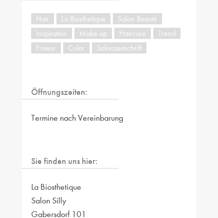
Hair
La Biosthetique
Salon Beauté
Inspiration
Make-up
Haircare
Trend
Friseur
Color
Salonzeitschrift
Öffnungszeiten:
Termine nach Vereinbarung
Sie finden uns hier:
La Biosthetique
Salon Silly
Gabersdorf 101