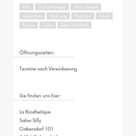
Hair
La Biosthetique
Salon Beauté
Inspiration
Make-up
Haircare
Trend
Friseur
Color
Salonzeitschrift
Öffnungszeiten:
Termine nach Vereinbarung
Sie finden uns hier:
La Biosthetique
Salon Silly
Gabersdorf 101