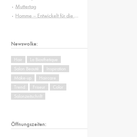
Muttertag
Homme – Entwickelt für die besonderen Ansprüche von Männerhaut und -haar
Newswolke:
Hair
La Biosthetique
Salon Beauté
Inspiration
Make-up
Haircare
Trend
Friseur
Color
Salonzeitschrift
Öffnungszeiten: