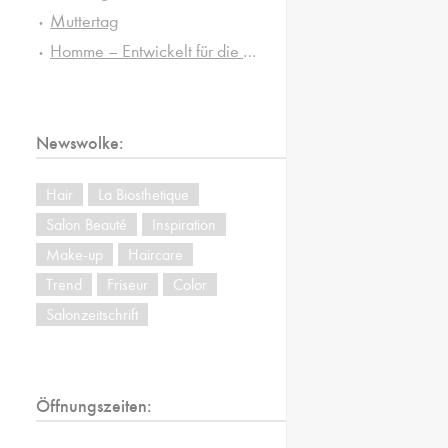
Muttertag
Homme – Entwickelt für die besonderen Ansprüche von Männerhaut und -haar
Newswolke:
Hair
La Biosthetique
Salon Beauté
Inspiration
Make-up
Haircare
Trend
Friseur
Color
Salonzeitschrift
Öffnungszeiten: