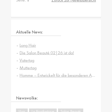
Seite:
1
Zurück zur Newsübersicht
Aktuelle News:
Long Hair
Die Salon Beauté 02|26 ist da!
Vatertag
Muttertag
Homme – Entwickelt für die besonderen Ansprüche von Männerhaut und -haar
Newswolke:
Hair
La Biosthetique
Salon Beauté