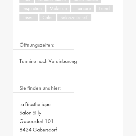
Inspiration
Make-up
Haircare
Trend
Friseur
Color
Salonzeitschrift
Öffnungszeiten:
Termine nach Vereinbarung
Sie finden uns hier:
La Biosthetique
Salon Silly
Gabersdorf 101
8424 Gabersdorf