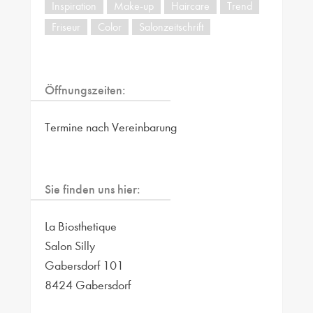
Inspiration
Make-up
Haircare
Trend
Friseur
Color
Salonzeitschrift
Öffnungszeiten:
Termine nach Vereinbarung
Sie finden uns hier:
La Biosthetique
Salon Silly
Gabersdorf 101
8424 Gabersdorf