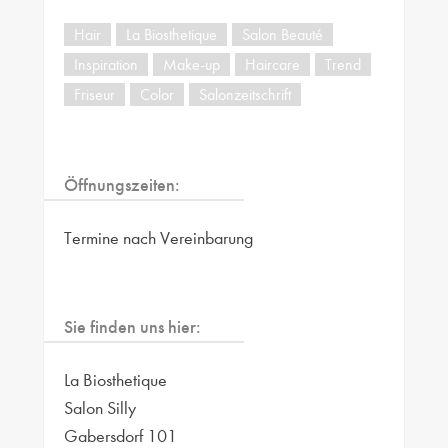
Hair
La Biosthetique
Salon Beauté
Inspiration
Make-up
Haircare
Trend
Friseur
Color
Salonzeitschrift
Öffnungszeiten:
Termine nach Vereinbarung
Sie finden uns hier:
La Biosthetique
Salon Silly
Gabersdorf 101