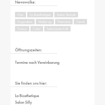
Newswolke:
Hair
La Biosthetique
Salon Beauté
Inspiration
Make-up
Haircare
Trend
Friseur
Color
Salonzeitschrift
Öffnungszeiten:
Termine nach Vereinbarung
Sie finden uns hier:
La Biosthetique
Salon Silly