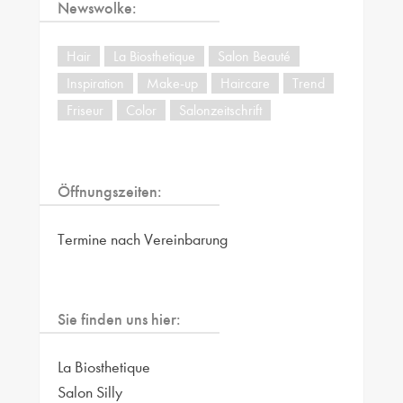
Newswolke:
Hair
La Biosthetique
Salon Beauté
Inspiration
Make-up
Haircare
Trend
Friseur
Color
Salonzeitschrift
Öffnungszeiten:
Termine nach Vereinbarung
Sie finden uns hier:
La Biosthetique
Salon Silly