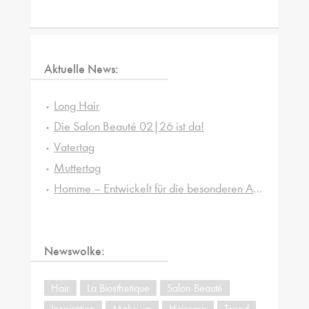
Aktuelle News:
Long Hair
Die Salon Beauté 02|26 ist da!
Vatertag
Muttertag
Homme – Entwickelt für die besonderen Ansprüche von Männerhaut und -haar
Newswolke:
Hair
La Biosthetique
Salon Beauté
Inspiration
Make-up
Haircare
Trend