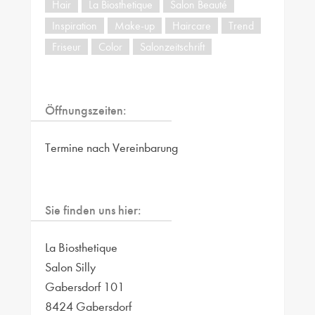
Hair
La Biosthetique
Salon Beauté
Inspiration
Make-up
Haircare
Trend
Friseur
Color
Salonzeitschrift
Öffnungszeiten:
Termine nach Vereinbarung
Sie finden uns hier:
La Biosthetique
Salon Silly
Gabersdorf 101
8424 Gabersdorf