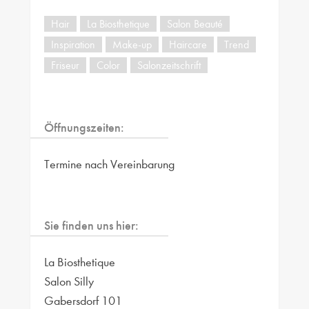
Hair
La Biosthetique
Salon Beauté
Inspiration
Make-up
Haircare
Trend
Friseur
Color
Salonzeitschrift
Öffnungszeiten:
Termine nach Vereinbarung
Sie finden uns hier:
La Biosthetique
Salon Silly
Gabersdorf 101