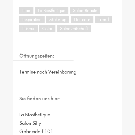
Hair
La Biosthetique
Salon Beauté
Inspiration
Make-up
Haircare
Trend
Friseur
Color
Salonzeitschrift
Öffnungszeiten:
Termine nach Vereinbarung
Sie finden uns hier:
La Biosthetique
Salon Silly
Gabersdorf 101