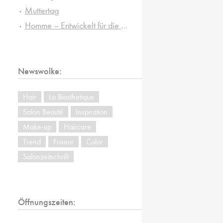
Muttertag
Homme – Entwickelt für die besonderen Ansprüche von Männerhaut und -haar
Newswolke:
Hair
La Biosthetique
Salon Beauté
Inspiration
Make-up
Haircare
Trend
Friseur
Color
Salonzeitschrift
Öffnungszeiten: