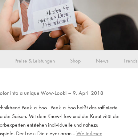
Preise & Leistungen
Shop
News
Trends
color into a unique Wow-Look!
– 9. April 2018
hniktrend Peek-a-boo Peek-a-boo heißt das raffinierte
a der Saison. Mit dem Know-How und der Kreativität der
Farbexperten entstehen individuelle und nahezu
spiele. Der Look: Die clever arran...
Weiterlesen