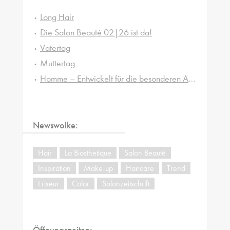
Long Hair
Die Salon Beauté 02|26 ist da!
Vatertag
Muttertag
Homme – Entwickelt für die besonderen Ansprüche von Männerhaut und -haar
Newswolke:
Hair
La Biosthetique
Salon Beauté
Inspiration
Make-up
Haircare
Trend
Friseur
Color
Salonzeitschrift