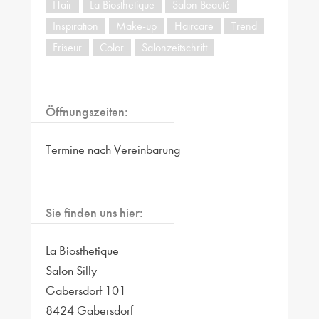
Hair
La Biosthetique
Salon Beauté
Inspiration
Make-up
Haircare
Trend
Friseur
Color
Salonzeitschrift
Öffnungszeiten:
Termine nach Vereinbarung
Sie finden uns hier:
La Biosthetique
Salon Silly
Gabersdorf 101
8424 Gabersdorf