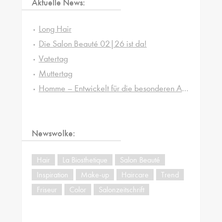
Aktuelle News:
Long Hair
Die Salon Beauté 02|26 ist da!
Vatertag
Muttertag
Homme – Entwickelt für die besonderen Ansprüche von Männerhaut und -haar
Newswolke:
Hair
La Biosthetique
Salon Beauté
Inspiration
Make-up
Haircare
Trend
Friseur
Color
Salonzeitschrift